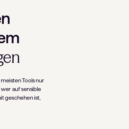
en
nem
gen
e meisten Tools nur
, wer auf sensible
it geschehen ist,