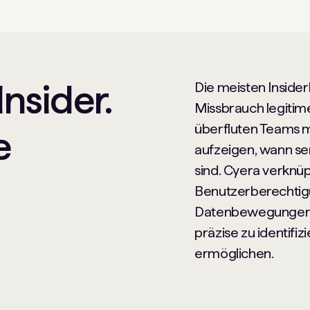
nsider.
Die meisten Insid
Missbrauch legitim
überfluten Teams 
e
aufzeigen, wann se
sind. Cyera verknüpf
Benutzerberechtigu
Datenbewegungen,
präzise zu identifiz
ermöglichen.