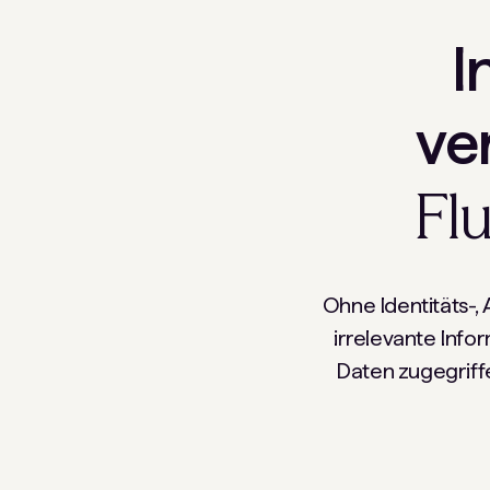
I
ve
Fl
Ohne Identitäts-, 
irrelevante Infor
Daten zugegriffe