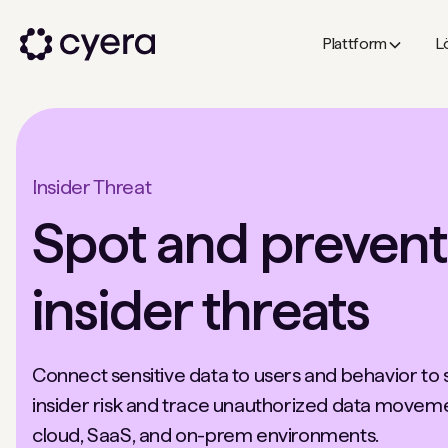
Plattform
L
Insider Threat
Spot and prevent
insider threats
Connect sensitive data to users and behavior to
insider risk and trace unauthorized data movem
cloud, SaaS, and on-prem environments.