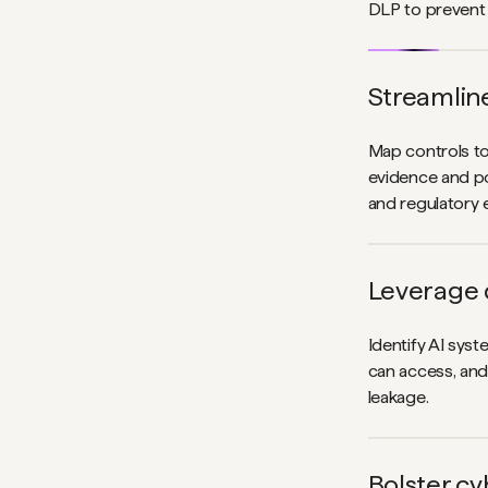
DLP to prevent 
Streamlin
Map controls t
evidence and po
and regulatory 
Leverage 
Identify AI sys
can access, and
leakage.
Bolster cy