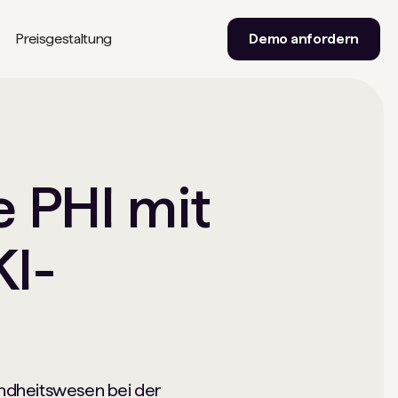
Preisgestaltung
Demo anfordern
 PHI mit
KI-
ndheitswesen bei der