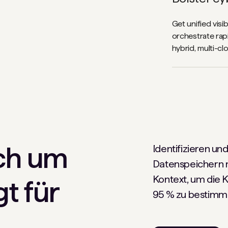
Get unified visib
orchestrate rap
hybrid, multi-cl
ich um
Identifizieren u
Datenspeichern m
Kontext, um die K
t für
95 % zu bestimm
.