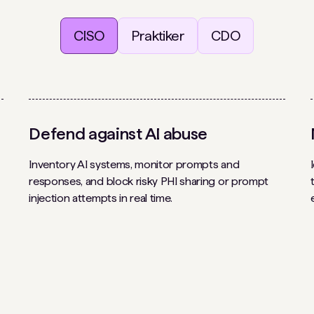
CISO
Praktiker
CDO
Defend against AI abuse
Inventory AI systems, monitor prompts and
responses, and block risky PHI sharing or prompt
injection attempts in real time.