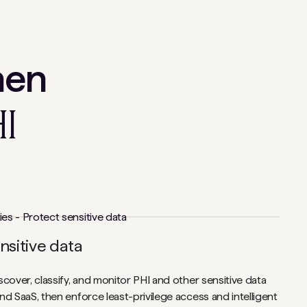
nen
HI
nsitive data
cover, classify, and monitor PHI and other sensitive data
d SaaS, then enforce least-privilege access and intelligent