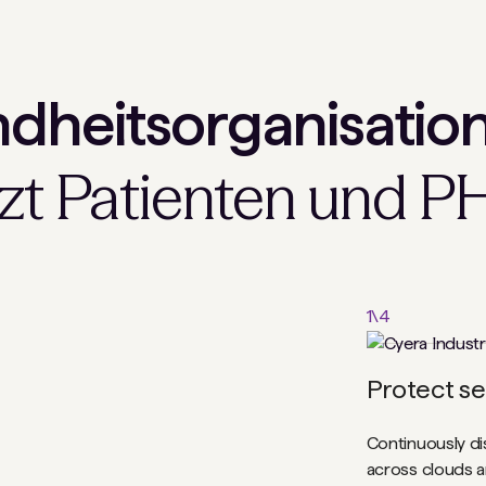
dheitsorganisatio
zt Patienten und P
1
\
4
Protect se
Continuously dis
across clouds an