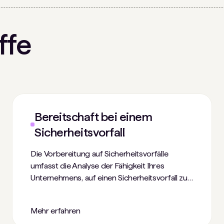
ffe
Bereitschaft bei einem
Sicherheitsvorfall
Die Vorbereitung auf Sicherheitsvorfälle
umfasst die Analyse der Fähigkeit Ihres
Unternehmens, auf einen Sicherheitsvorfall zu
reagieren. Dazu gehören die Entwicklung und
Pflege eines Notfallplans, die
Mehr erfahren
Zusammenstellung eines Reaktionsteams