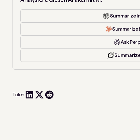
Summarize i
Summarize 
Ask Perp
Summarize
Teilen