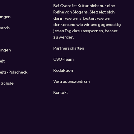
Bei Cyera ist Kultur nicht nur eine
Reihe von Slogans. Sie zeigt sich
tungen
darin, wie wir arbeiten, wie wir
denken und wie wir uns gegenseitig
earch
jeden Tag dazu anspornen, besser
zu werden.
Partnerschaften
rungen
CSO-Team
eit
Redaktion
eits-Pulscheck
Vertrauenszentrum
 Schule
Kontakt