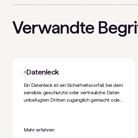
Verwandte Begri
Datenleck
Ein Datenleck ist ein Sicherheitsvorfall, bei dem
sensible, geschützte oder vertrauliche Daten
unbefugten Dritten zugänglich gemacht oder
offengelegt wurden. Solche Vorfälle können
geschützte oder persönliche
Gesundheitsdaten (PHI), personenbezogene
Daten (PII), geistiges Eigentum,
Mehr erfahren
Verschlusssachen oder andere vertrauliche