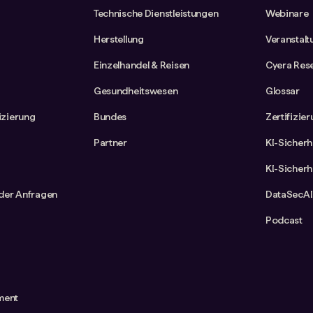
Technische Dienstleistungen
Webinare
Herstellung
Veranstal
Einzelhandel & Reisen
Cyera Res
Gesundheitswesen
Glossar
fizierung
Bundes
Zertifizie
Partner
KI-Sicherh
KI-Sicherh
der Anfragen
DataSecAI
Podcast
ment