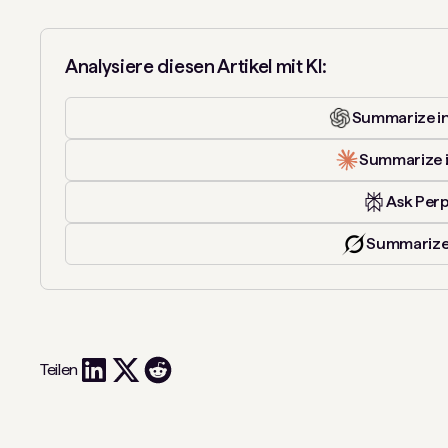
Analysiere diesen Artikel mit KI:
Summarize i
Summarize 
Ask Perp
Summarize
Teilen