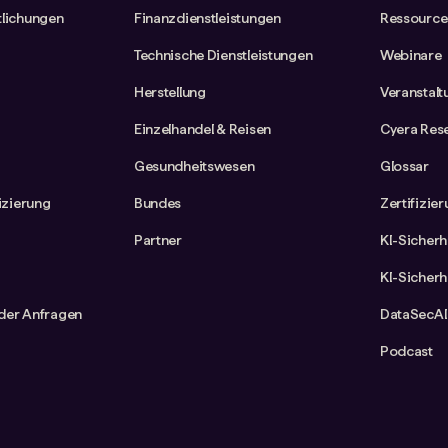
tlichungen
Finanzdienstleistungen
Ressource
Technische Dienstleistungen
Webinare
Herstellung
Veranstal
Einzelhandel & Reisen
Cyera Res
Gesundheitswesen
Glossar
fizierung
Bundes
Zertifizie
Partner
KI-Sicherh
KI-Sicherh
der Anfragen
DataSecAI
Podcast