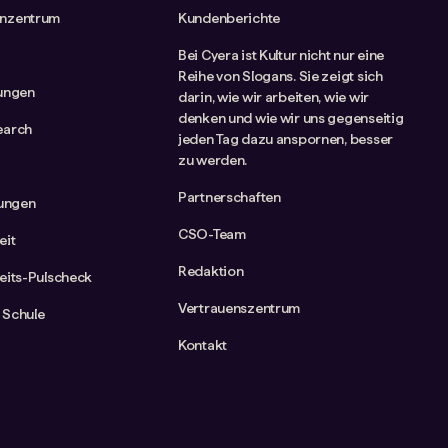
nzentrum
Kundenberichte
Bei Cyera ist Kultur nicht nur eine
Reihe von Slogans. Sie zeigt sich
tungen
darin, wie wir arbeiten, wie wir
denken und wie wir uns gegenseitig
earch
jeden Tag dazu anspornen, besser
zu werden.
Partnerschaften
rungen
CSO-Team
eit
Redaktion
eits-Pulscheck
Vertrauenszentrum
 Schule
Kontakt