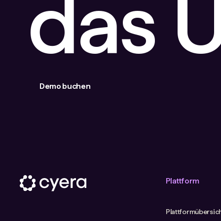
das 
Demo buchen
Plattform
Plattformübersic