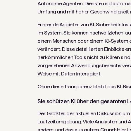
Autonome Agenten, Dienste und automati
Umfang und mit hoher Geschwindigkeit m
Führende Anbieter von KI-Sicherheitslös
im System. Sie können nachvollziehen, au
einem Menschen oder einem KI-System erf
verändert. Diese detaillierten Einblicke 
herkömmlichen Tools nicht zu klären sind
vorgesehenen Anwendungsbereichs verw
Weise mit Daten interagiert.
Ohne diese Transparenz bleibt das KI-Ris
Sie schützen KI über den gesamten Le
Der Großteil der aktuellen Diskussion um 
Laufzeitumgebung. Viele Analysten und An
andere, und das aus gutem Grund: Hier li