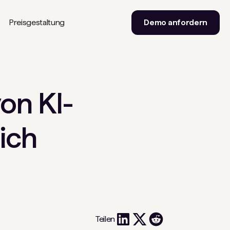
Preisgestaltung
Demo anfordern
on KI-
ich
Teilen