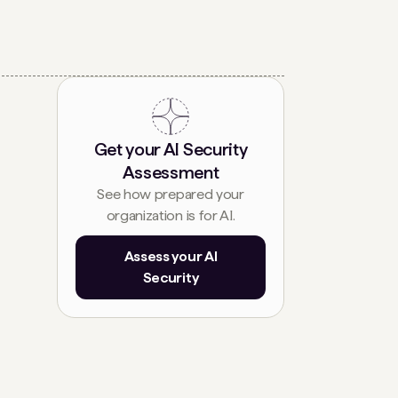
Get your AI Security
Assessment
See how prepared your
organization is for AI.
Assess your AI
Security