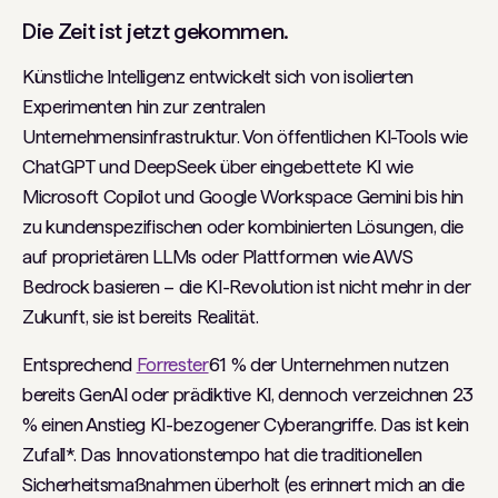
Die Zeit ist jetzt gekommen.
Künstliche Intelligenz entwickelt sich von isolierten
Experimenten hin zur zentralen
Unternehmensinfrastruktur. Von öffentlichen KI-Tools wie
ChatGPT und DeepSeek über eingebettete KI wie
Microsoft Copilot und Google Workspace Gemini bis hin
zu kundenspezifischen oder kombinierten Lösungen, die
auf proprietären LLMs oder Plattformen wie AWS
Bedrock basieren – die KI-Revolution ist nicht mehr in der
Zukunft, sie ist bereits Realität.
Entsprechend
Forrester
61 % der Unternehmen nutzen
bereits GenAI oder prädiktive KI, dennoch verzeichnen 23
% einen Anstieg KI-bezogener Cyberangriffe. Das ist kein
Zufall*. Das Innovationstempo hat die traditionellen
Sicherheitsmaßnahmen überholt (es erinnert mich an die