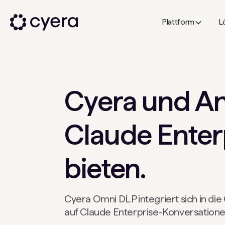
Plattform
L
Cyera und Ant
Claude Enterp
bieten.
Cyera Omni DLP integriert sich in di
auf Claude Enterprise-Konversationen