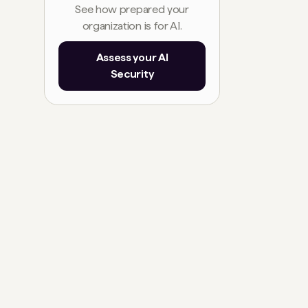
See how prepared your
organization is for AI.
Assess your AI
Security