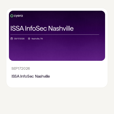
SEP
17
2026
ISSA InfoSec Nashville