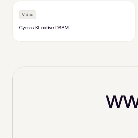
Video
Cyeras KI-native DSPM
WW 