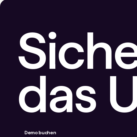
Siche
das 
Demo buchen