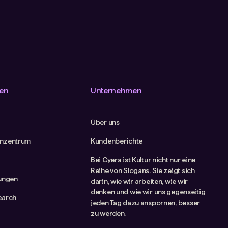
en
Unternehmen
Über uns
nzentrum
Kundenberichte
Bei Cyera ist Kultur nicht nur eine
Reihe von Slogans. Sie zeigt sich
tungen
darin, wie wir arbeiten, wie wir
denken und wie wir uns gegenseitig
earch
jeden Tag dazu anspornen, besser
zu werden.