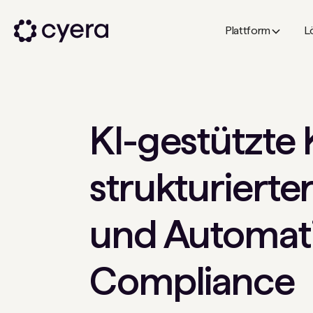
Plattform
L
KI-gestützte 
strukturierte
und Automati
Compliance