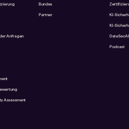
fizierung
Bundes
Zertifizie
Partner
KI-Sicherh
KI-Sicherh
der Anfragen
DataSecAI
Podcast
ment
bewertung
ity Assessment