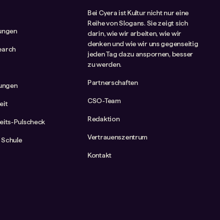
Bei Cyera ist Kultur nicht nur eine
Reihe von Slogans. Sie zeigt sich
tungen
darin, wie wir arbeiten, wie wir
denken und wie wir uns gegenseitig
earch
jeden Tag dazu anspornen, besser
zu werden.
Partnerschaften
rungen
CSO-Team
eit
Redaktion
eits-Pulscheck
Vertrauenszentrum
 Schule
Kontakt