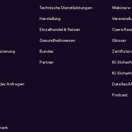
Technische Dienstleistungen
Webinare
Herstellung
Veranstal
Einzelhandel & Reisen
Cyera Res
Gesundheitswesen
Glossar
fizierung
Bundes
Zertifizie
Partner
KI-Sicherh
KI-Sicherh
der Anfragen
DataSecAI
Podcast
ment