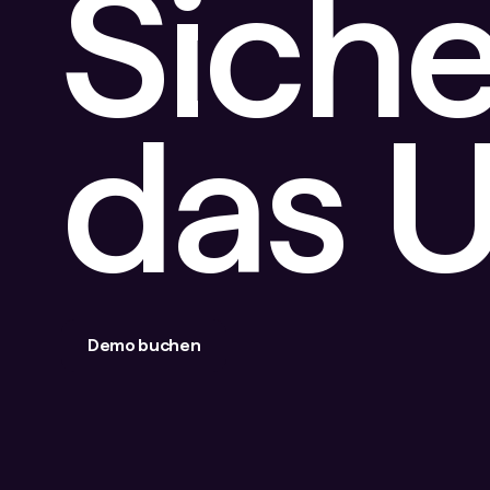
Siche
das 
Demo buchen