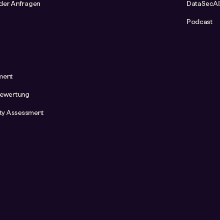
der Anfragen
DataSecAI
Podcast
ment
bewertung
ity Assessment