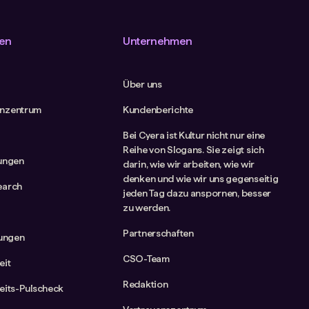
en
Unternehmen
Über uns
nzentrum
Kundenberichte
Bei Cyera ist Kultur nicht nur eine
Reihe von Slogans. Sie zeigt sich
tungen
darin, wie wir arbeiten, wie wir
denken und wie wir uns gegenseitig
earch
jeden Tag dazu anspornen, besser
zu werden.
Partnerschaften
rungen
CSO-Team
eit
Redaktion
eits-Pulscheck