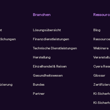
Branchen
Ressourc
ht
Lösungsübersicht
Blog
tlichungen
Finanzdienstleistungen
Ressource
Technische Dienstleistungen
Webinare
Herstellung
Veranstal
Einzelhandel & Reisen
Cyera Res
Gesundheitswesen
Glossar
fizierung
Bundes
Zertifizie
Partner
KI-Sicherh
KI-Sicherh