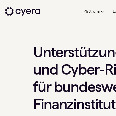
Plattform
L
Unterstützun
und Cyber-R
für bundeswei
Finanzinstitu