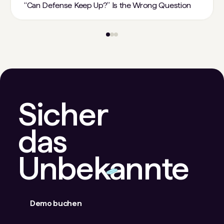
“Can Defense Keep Up?” Is the Wrong Question
Sicher
das
Unbekannte
Demo buchen