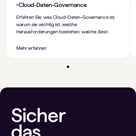
Cloud-Daten-Governance
Erfahren Sie, was Cloud-Daten-Governance ist,
warum sie wichtig ist, welche
Herausforderungen bestehen, welche Best
Practices es gibt und wie Cyera Sie bei der
Sicherung und Verwaltung Ihrer Cloud-Daten
Mehr erfahren
unterstützt.
Sicher
das