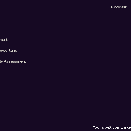
Podcast
ment
bewertung
ity Assessment
YouTube
X.com
Linke