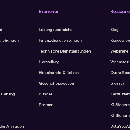
Branchen
Ressourc
ht
Lösungsübersicht
Blog
tlichungen
Finanzdienstleistungen
Ressource
Technische Dienstleistungen
Webinare
Herstellung
Veranstal
Einzelhandel & Reisen
Cyera Res
Gesundheitswesen
Glossar
fizierung
Bundes
Zertifizie
Partner
KI-Sicherh
KI-Sicherh
der Anfragen
DataSecAI