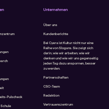
en
Unternehmen
Über uns
nzentrum
Kundenberichte
Bei Cyera ist Kultur nicht nur eine
Reihe von Slogans. Sie zeigt sich
tungen
darin, wie wir arbeiten, wie wir
denken und wie wir uns gegenseitig
earch
jeden Tag dazu anspornen, besser
zu werden.
Partnerschaften
rungen
CSO-Team
eit
Redaktion
eits-Pulscheck
Vertrauenszentrum
 Schule