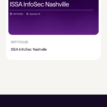
SEP
17
2026
ISSA InfoSec Nashville