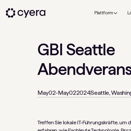
Plattform
L
GBI Seattle
Abendveranst
May
02
-
May
02
2024
Seattle, Washin
Treffen Sie lokale IT-Führungskräfte, um 
erfahren, wie Fachleute Technologie, P