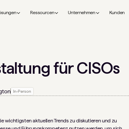
ösungen
Ressourcen
Unternehmen
Kunden
altung für CISOs
gton
In-Person
die wichtigsten aktuellen Trends zu diskutieren und zu
rozesse und Führungskompetenz nutzen werden, um sich