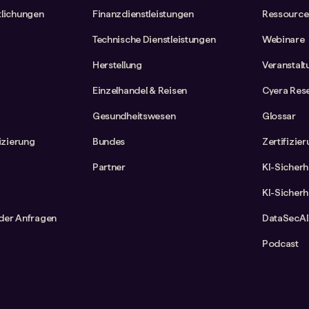
tlichungen
Finanzdienstleistungen
Ressource
Technische Dienstleistungen
Webinare
Herstellung
Veranstal
Einzelhandel & Reisen
Cyera Res
Gesundheitswesen
Glossar
fizierung
Bundes
Zertifizie
Partner
KI-Sicherh
KI-Sicherh
der Anfragen
DataSecAI
Podcast