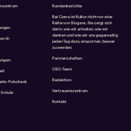
nzentrum
Kundenberichte
Bei Cyera ist Kultur nicht nur eine
Reihe von Slogans. Sie zeigt sich
tungen
darin, wie wir arbeiten, wie wir
denken und wie wir uns gegenseitig
earch
jeden Tag dazu anspornen, besser
zu werden.
Partnerschaften
rungen
CSO-Team
eit
Redaktion
eits-Pulscheck
Vertrauenszentrum
 Schule
Kontakt