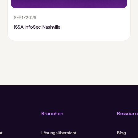
SEP
17
2026
ISSA InfoSec Nashville
Branchen
Ressourc
ht
Lösungsübersicht
Blog