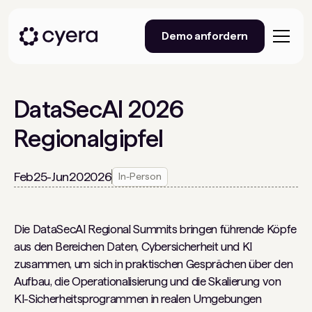
Demo anfordern
DataSecAI 2026
Regionalgipfel
Feb
25
-
Jun
20
2026
In-Person
Die DataSecAI Regional Summits bringen führende Köpfe
aus den Bereichen Daten, Cybersicherheit und KI
zusammen, um sich in praktischen Gesprächen über den
Aufbau, die Operationalisierung und die Skalierung von
KI-Sicherheitsprogrammen in realen Umgebungen