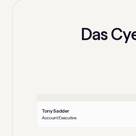
Das Cy
Tony Sadder
Account Executive