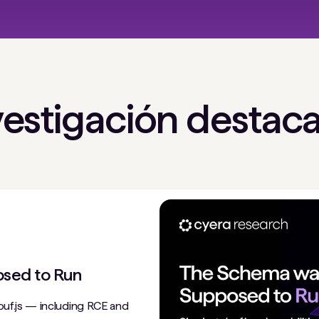
vestigación destac
sed to Run
buf.js — including RCE and