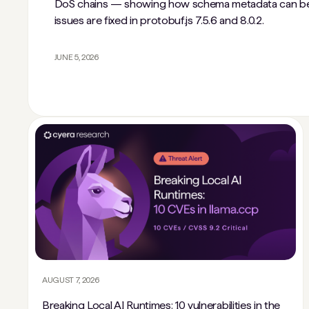
DoS chains — showing how schema metadata can be
issues are fixed in protobuf.js 7.5.6 and 8.0.2.
JUNE 5, 2026
AUGUST 7, 2026
Breaking Local AI Runtimes: 10 vulnerabilities in the