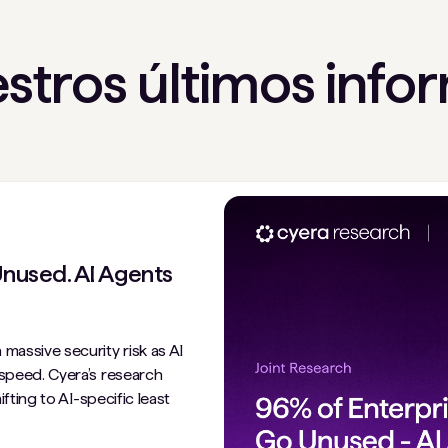
stros últimos info
nused. AI Agents
massive security risk as AI
 speed. Cyera’s research
ifting to AI-specific least