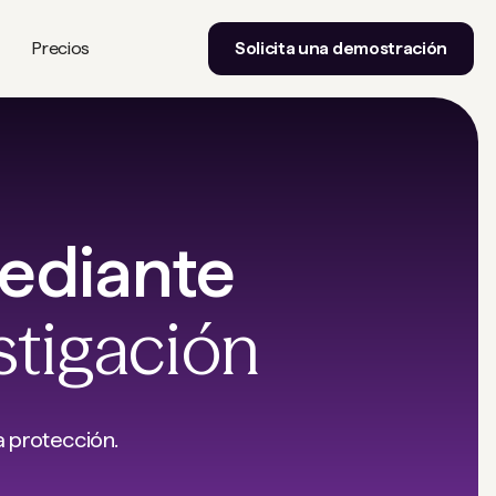
Precios
Solicita una demostración
mediante
stigación
a protección.