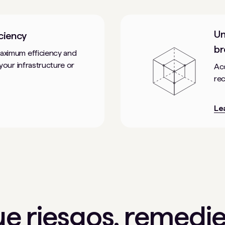
Un
ciency
br
maximum efficiency and
 your infrastructure or
Acc
re
Le
ue riesgos, remedie