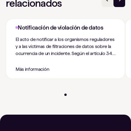
relacionados
Notificación de violación de datos
El acto de notificar a los organismos reguladores
y a las víctimas de filtraciones de datos sobre la
ocurrencia de un incidente. Según el artículo 34
del RGPD, una organización debe notificar a los
usuarios afectados en un plazo de 72 horas
Más información
desde el incidente.