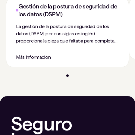
Gestión de la postura de seguridad de
los datos (DSPM)
La gestión de la postura de seguridad de los
datos (DSPM, por sus siglas en inglés)
proporciona la pieza que faltaba para completar
la mayoría de los rompecabezas de los equipos
de seguridad: un medio para identificar,
Más información
contextualizar y proteger los datos
confidenciales.
Seguro