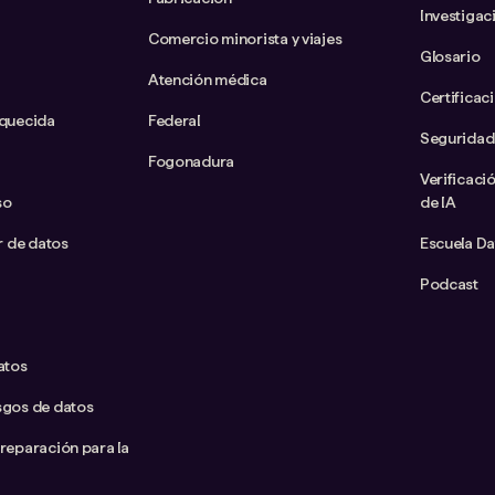
Investigac
Comercio minorista y viajes
Glosario
Atención médica
Certificac
iquecida
Federal
Seguridad
Fogonadura
Verificaci
so
de IA
ar de datos
Escuela D
Podcast
atos
sgos de datos
preparación para la