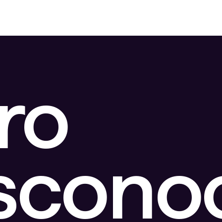
ro
escono