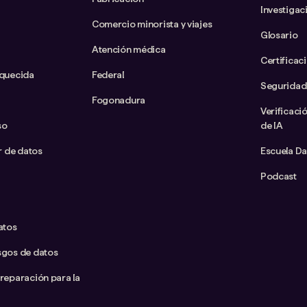
Investigac
Comercio minorista y viajes
Glosario
Atención médica
Certificac
iquecida
Federal
Seguridad
Fogonadura
Verificaci
so
de IA
ar de datos
Escuela D
Podcast
atos
sgos de datos
preparación para la