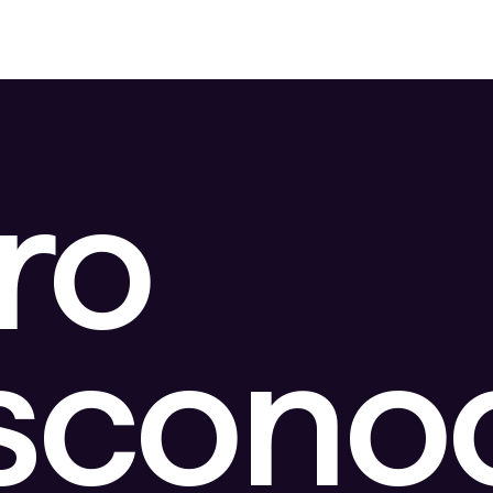
ro
escono