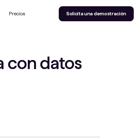
Precios
Solicita una demostración
a con datos