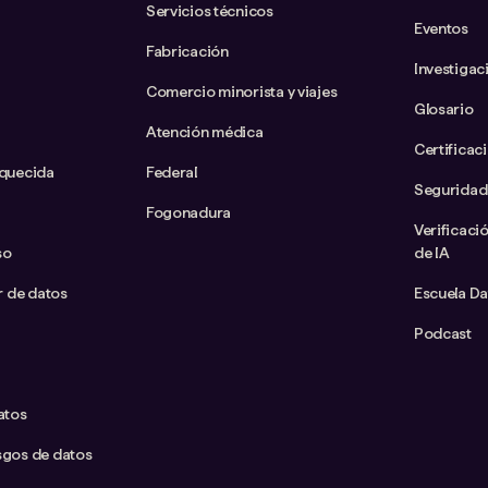
Servicios técnicos
Eventos
Fabricación
Investigac
Comercio minorista y viajes
Glosario
Atención médica
Certificac
iquecida
Federal
Seguridad
Fogonadura
Verificaci
so
de IA
ar de datos
Escuela D
Podcast
atos
sgos de datos