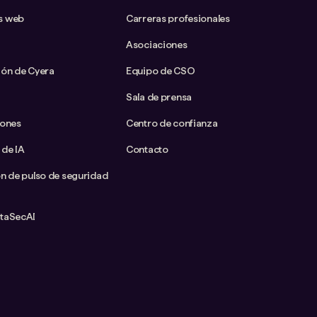
s web
Carreras profesionales
Asociaciones
ión de Cyera
Equipo de CSO
Sala de prensa
iones
Centro de confianza
 de IA
Contacto
ón de pulso de seguridad
ataSecAI