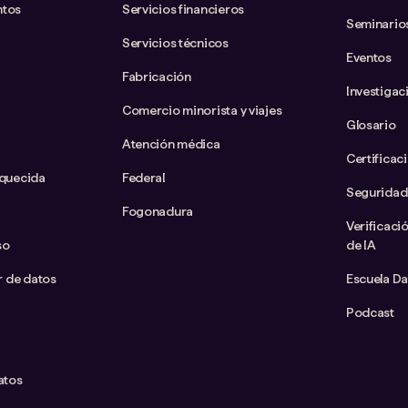
ntos
Servicios financieros
Seminario
Servicios técnicos
Eventos
Fabricación
Investigac
Comercio minorista y viajes
Glosario
Atención médica
Certificac
iquecida
Federal
Seguridad
Fogonadura
Verificaci
so
de IA
ar de datos
Escuela D
Podcast
atos