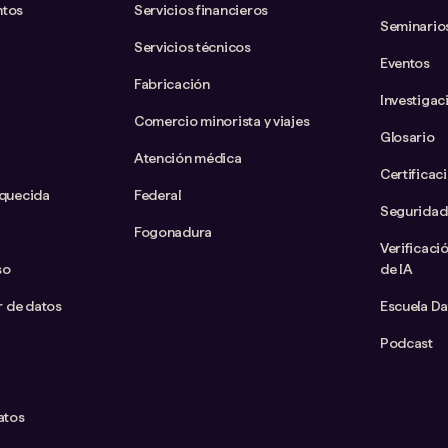
ntos
Servicios financieros
Seminario
Servicios técnicos
Eventos
Fabricación
Investigac
Comercio minorista y viajes
Glosario
Atención médica
Certificac
iquecida
Federal
Seguridad
Fogonadura
Verificaci
so
de IA
ar de datos
Escuela D
Podcast
atos