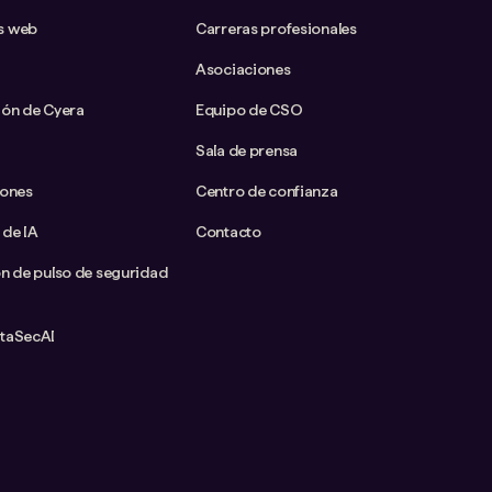
s web
Carreras profesionales
Asociaciones
ión de Cyera
Equipo de CSO
Sala de prensa
iones
Centro de confianza
 de IA
Contacto
ón de pulso de seguridad
ataSecAI