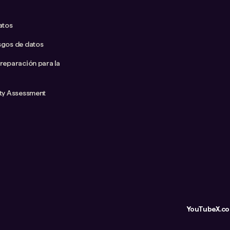
atos
sgos de datos
preparación para la
ity Assessment
YouTube
X.c