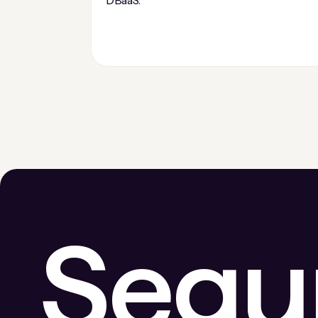
DBaaS.
Segu