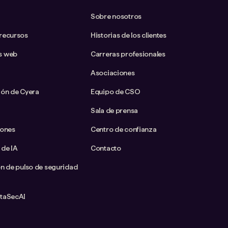
Sobre nosotros
 recursos
Historias de los clientes
s web
Carreras profesionales
Asociaciones
ión de Cyera
Equipo de CSO
Sala de prensa
iones
Centro de confianza
 de IA
Contacto
ón de pulso de seguridad
ataSecAI