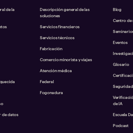
al de la
Descripción general de las
Blog
soluciones
Centro de
ntos
Servicios financieros
Seminario
Servicios técnicos
Eventos
Fabricación
Investigac
Comercio minorista y viajes
Glosario
Atención médica
Certificac
iquecida
Federal
Seguridad
Fogonadura
Verificaci
so
de IA
ar de datos
Escuela D
Podcast