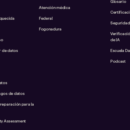
Glosario
Atención médica
Certificac
iquecida
Federal
Seguridad
Fogonadura
Verificaci
so
de IA
ar de datos
Escuela D
Podcast
atos
sgos de datos
preparación para la
ity Assessment