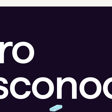
ro
escono