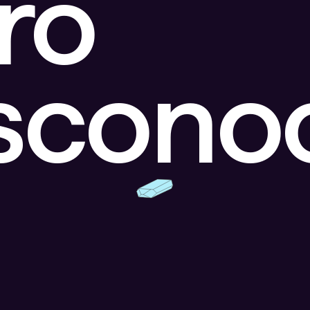
ro
escono