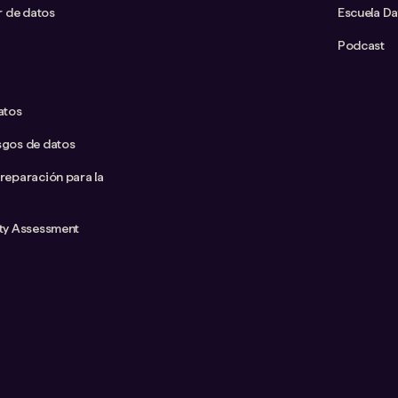
ar de datos
Escuela D
Podcast
atos
sgos de datos
preparación para la
ity Assessment