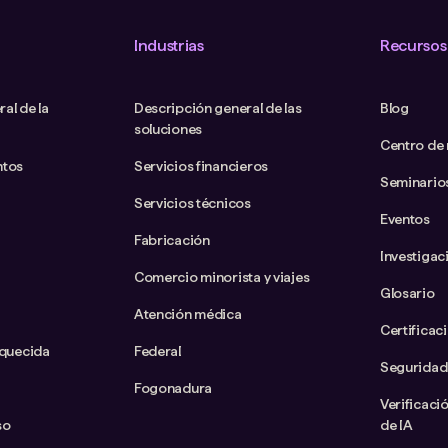
Industrias
Recursos
al de la
Descripción general de las
Blog
soluciones
Centro de
ntos
Servicios financieros
Seminario
Servicios técnicos
Eventos
Fabricación
Investigac
Comercio minorista y viajes
Glosario
Atención médica
Certificac
iquecida
Federal
Seguridad
Fogonadura
Verificaci
so
de IA