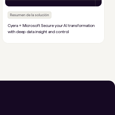
Resumen de la solución
Cyera + Microsoft Secure your AI transformation
with deep data insight and control