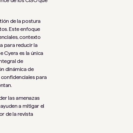
ance de los CISO que
tión de la postura
atos. Este enfoque
enciales, contexto
 para reducir la
de Cyera es la única
ntegral de
ión dinámica de
 confidenciales para
ntan.
nder las amenazas
ayuden a mitigar el
r de la revista