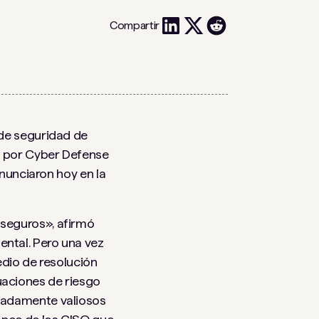
Compartir
de seguridad de
por Cyber ​​Defense
anunciaron hoy en la
 seguros», afirmó
ntal. Pero una vez
edio de resolución
uaciones de riesgo
emadamente valiosos