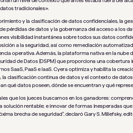
onan un nivel de contexto que antes estaba fuera del alc
datos tradicionales».
imiento y la clasificación de datos confidenciales, la ges
 de pérdidas de datos y la gobernanza del acceso a los d
ones visibilidad instantánea sobre todos sus datos confid
osición a la seguridad, así como remediación automatizada
iencia operativa. Además, la plataforma nativa en la nube 
guridad de Datos (DSPM) que proporciona una cobertura i
nos SaaS, PaaS e IaaS. Cyera optimiza y habilita la creac
la clasificación continua de datos y el contexto de datos
pan qué datos poseen, dónde se encuentran y qué represe
ipales que los jueces buscamos en los ganadores: compre
 solución rentable; e innovar de formas inesperadas que 
óxima brecha de seguridad", declaró Gary S. Miliefsky, edito