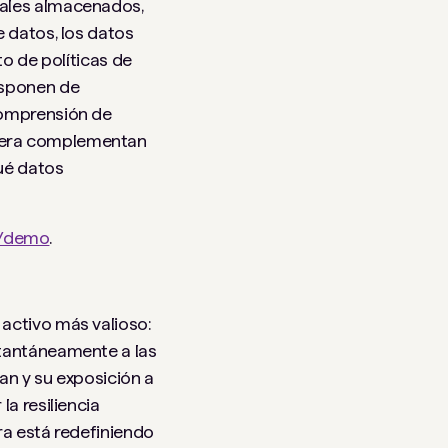
iales almacenados,
e datos, los datos
to de políticas de
isponen de
comprensión de
Cyera complementan
ué datos
o/demo
.
activo más valioso:
stantáneamente a las
an y su exposición a
a resiliencia
ra está redefiniendo