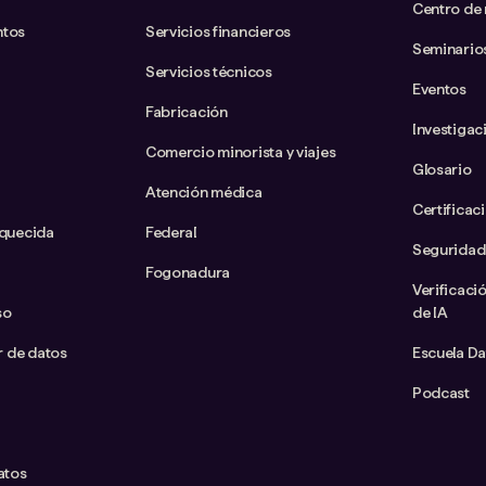
Centro de
ntos
Servicios financieros
Seminario
Servicios técnicos
Eventos
Fabricación
Investigac
Comercio minorista y viajes
Glosario
Atención médica
Certificac
iquecida
Federal
Seguridad
Fogonadura
Verificaci
so
de IA
ar de datos
Escuela D
Podcast
atos