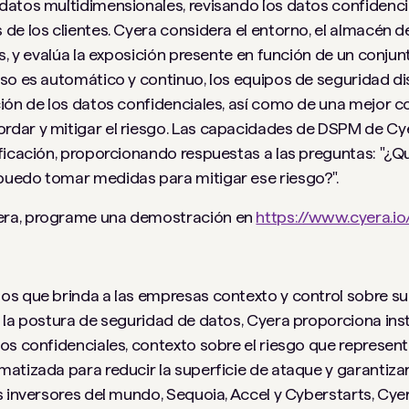
datos multidimensionales, revisando los datos confidenc
de los clientes. Cyera considera el entorno, el almacén d
s, y evalúa la exposición presente en función de un conjun
eso es automático y continuo, los equipos de seguridad d
ción de los datos confidenciales, así como de una mejor 
rdar y mitigar el riesgo. Las capacidades de DSPM de 
ficación, proporcionando respuestas a las preguntas: "¿Q
puedo tomar medidas para mitigar ese riesgo?".
era, programe una demostración en
https://www.cyera.i
s que brinda a las empresas contexto y control sobre su 
e la postura de seguridad de datos, Cyera proporciona in
os confidenciales, contexto sobre el riesgo que represent
tizada para reducir la superficie de ataque y garantizar l
s inversores del mundo, Sequoia, Accel y Cyberstarts, Cye