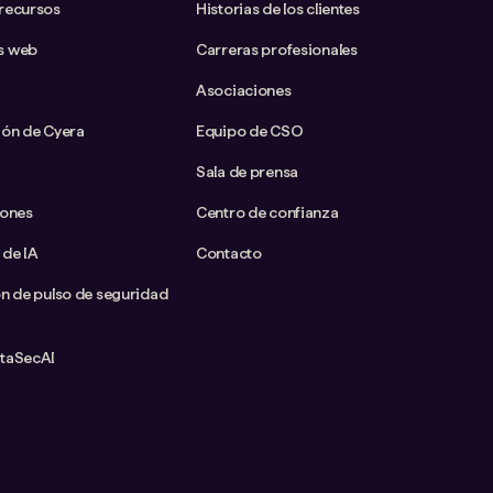
 recursos
Historias de los clientes
s web
Carreras profesionales
Asociaciones
ión de Cyera
Equipo de CSO
Sala de prensa
iones
Centro de confianza
 de IA
Contacto
ón de pulso de seguridad
ataSecAI