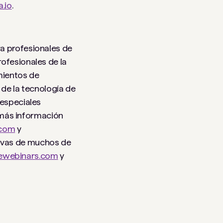
.io
.
ra profesionales de
ofesionales de la
mientos de
 de la tecnología de
 especiales
 más información
.com
y
tivas de muchos de
ewebinars.com
y