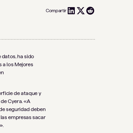
Compartir
 datos, ha sido
 a los Mejores
en
rficie de ataque y
 de Cyera. «A
 de seguridad deben
 las empresas sacar
».