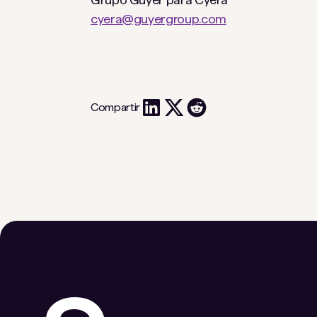
cyera@guyergroup.com
Compartir