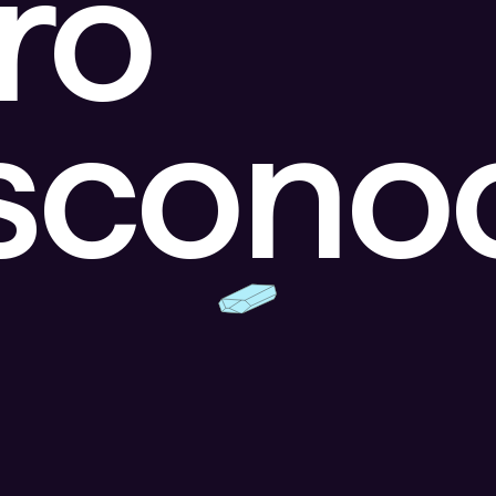
ro
escono