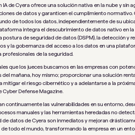
IA de Cyera ofrece una solución nativa en la nube y sin a
ciones de datos y garanticen el cumplimiento normativo. 
do de todos los datos, independientemente de su ubicac
ataforma integra el descubrimiento de datos nativo en la 
 la postura de seguridad de datos (DSPM), la detección y 
atos y la gobernanza del acceso a los datos en una plataf
 profesionales de la seguridad.
pales que los jueces buscamos en las empresas con potenc
del mañana, hoy mismo; proporcionar una solución rentab
itigar el riesgo cibernético y a adelantarse a la próxim
 de Cyber ​​Defense Magazine.
can continuamente las vulnerabilidades en su entorno, de
rocesos manuales y las herramientas heredadas no detecta
d de datos de Cyera son inmediatos y mejoran drásticam
s de todo el mundo, transformando la empresa en un ent