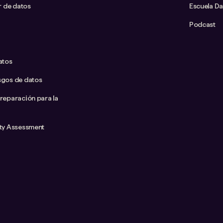
ar de datos
Escuela D
Podcast
atos
sgos de datos
preparación para la
ity Assessment