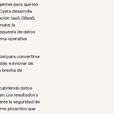
gentes para que los
Cyera desarrolla
ión: IaaS, DBaaS,
nube, la
respuesta de datos
orma operativa
ial para convertirse
le; e innovar de
a brecha de
scubriendo datos
n. Los resultados y
ente la seguridad de
orno proactivo que