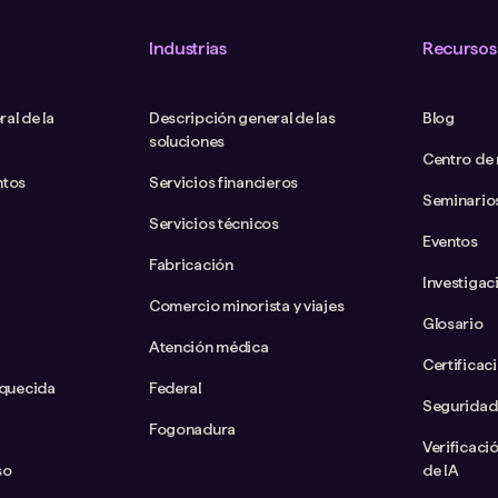
Industrias
Recursos
al de la
Descripción general de las
Blog
soluciones
Centro de
ntos
Servicios financieros
Seminario
Servicios técnicos
Eventos
Fabricación
Investigac
Comercio minorista y viajes
Glosario
Atención médica
Certificac
iquecida
Federal
Seguridad
Fogonadura
Verificaci
so
de IA