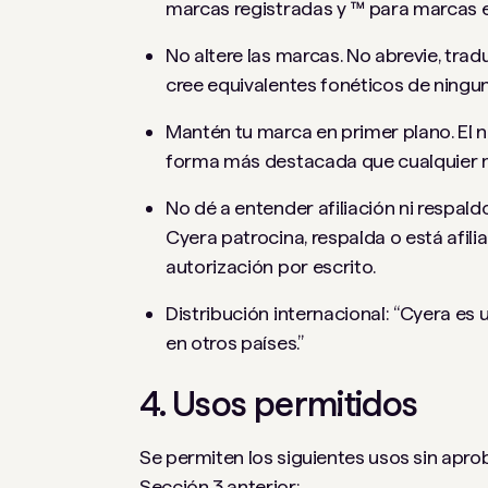
marcas registradas y ™ para marcas e
No altere las marcas. No abrevie, tra
cree equivalentes fonéticos de ningu
Mantén tu marca en primer plano. El
forma más destacada que cualquier m
No dé a entender afiliación ni respal
Cyera patrocina, respalda o está afil
autorización por escrito.
Distribución internacional: “Cyera es 
en otros países.”
4. Usos permitidos
Se permiten los siguientes usos sin apro
Sección 3 anterior: