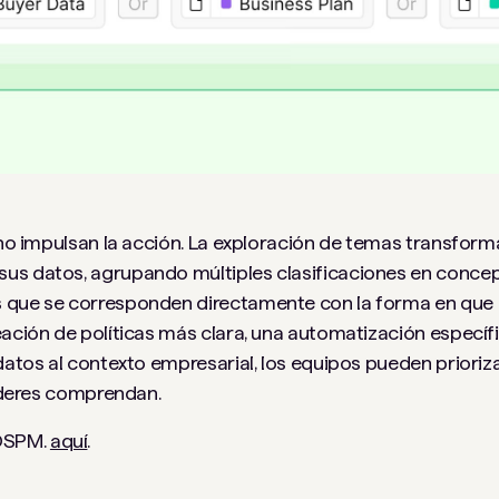
s no impulsan la acción. La exploración de temas transfor
us datos, agrupando múltiples clasificaciones en concep
 que se corresponden directamente con la forma en que 
eación de políticas más clara, una automatización específ
 datos al contexto empresarial, los equipos pueden priori
líderes comprendan.
 DSPM.
aquí
.