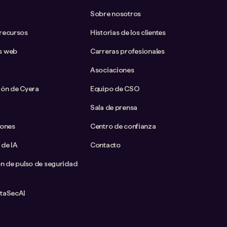
Sobre nosotros
 recursos
Historias de los clientes
s web
Carreras profesionales
Asociaciones
ión de Cyera
Equipo de CSO
Sala de prensa
iones
Centro de confianza
 de IA
Contacto
ón de pulso de seguridad
ataSecAI