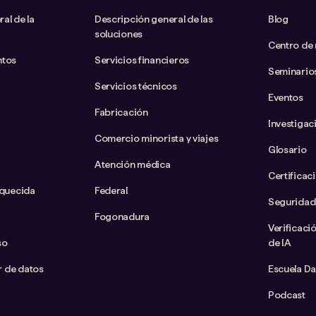
al de la
Descripción general de las
Blog
soluciones
Centro de
ntos
Servicios financieros
Seminario
Servicios técnicos
Eventos
Fabricación
Investigac
Comercio minorista y viajes
Glosario
Atención médica
Certificac
iquecida
Federal
Seguridad
Fogonadura
Verificaci
so
de IA
ar de datos
Escuela D
Podcast