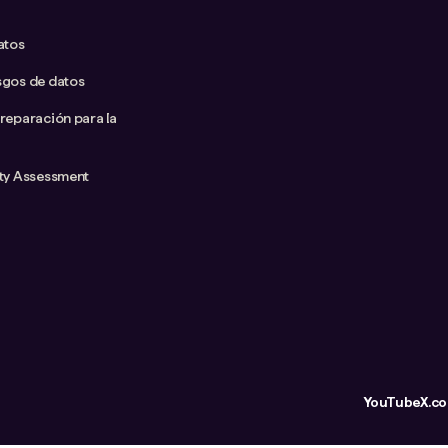
atos
sgos de datos
preparación para la
ity Assessment
YouTube
X.c