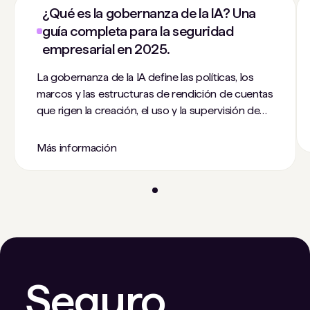
¿Qué es la gobernanza de la IA? Una
guía completa para la seguridad
empresarial en 2025.
La gobernanza de la IA define las políticas, los
marcos y las estructuras de rendición de cuentas
que rigen la creación, el uso y la supervisión de
los sistemas de IA en toda la organización.
Integra la gestión de riesgos, el cumplimiento
Más información
normativo y la seguridad de los datos de IA en un
único modelo operativo que los equipos pueden
aplicar de forma coherente, incluso a medida que
cambian las herramientas y los casos de uso de la
IA.
Seguro