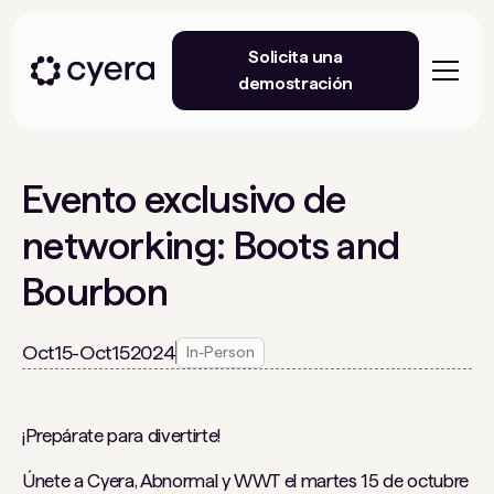
Solicita una
demostración
Evento exclusivo de
networking: Boots and
Bourbon
Oct
15
-
Oct
15
2024
In-Person
¡Prepárate para divertirte!
Únete a Cyera, Abnormal y WWT el martes 15 de octubre