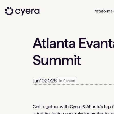
Plataforma
Atlanta Evan
Summit
Jun
10
2026
In-Person
Get together with Cyera & Atlanta's top 
priorities facing your role today. Partici