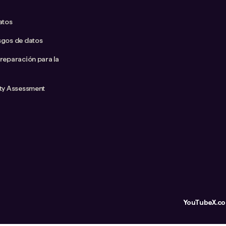
atos
sgos de datos
preparación para la
ity Assessment
YouTube
X.c