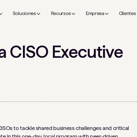
Soluciones
Recursos
Empresa
Clientes
ta CISO Executive
CISOs to tackle shared business challenges and critical
pate in this one-day, local program with peer-driven