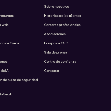
Sobre nosotros
 recursos
Historias de los clientes
s web
Carreras profesionales
Asociaciones
ión de Cyera
Equipo de CSO
Sala de prensa
iones
Centro de confianza
 de IA
Contacto
ón de pulso de seguridad
ataSecAI