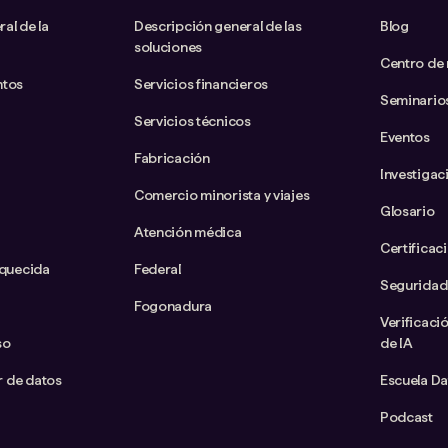
al de la
Descripción general de las
Blog
soluciones
Centro de
ntos
Servicios financieros
Seminario
Servicios técnicos
Eventos
Fabricación
Investigac
Comercio minorista y viajes
Glosario
Atención médica
Certificac
iquecida
Federal
Seguridad
Fogonadura
Verificaci
so
de IA
ar de datos
Escuela D
Podcast