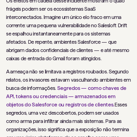
Os efeitos em cadeia desse incidente mostram o quão
frágeis podem ser os ecossistemas SaaS
interconectados. Imagine um único elo fraco em uma
corrente: uma pequena vulnerabilidade no Salesloft Drift
se espalhou instantaneamente para os sistemas
afetados. De repente, ambientes Salesforce — que
abrigam dados confidenciais de clientes — e até mesmo
caixas de entrada do Gmail foram atingidos.
A ameaça não se limitava a registros roubados. Segundo
relatos, os invasores estavam vasculhando ambientes em
busca de informações.
Segredos — como chaves de
API, tokens ou credenciais — armazenados em
objetos do Salesforce ou registros de clientes.
Esses
segredos, uma vez descobertos, podem ser usados ​​
como arma para infiltrar ainda mais sistemas. Para as
organizações, isso significa que a exposição não termina