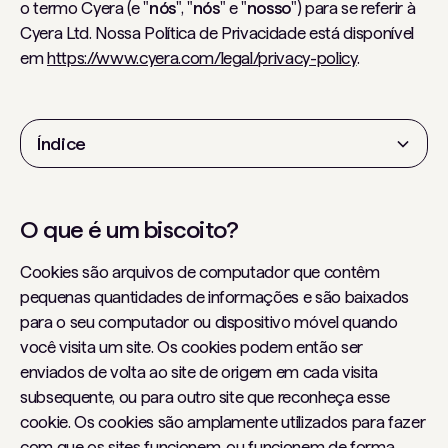
o termo Cyera (e "
nós
", "
nós
" e "
nosso
") para se referir à
Cyera Ltd. Nossa Política de Privacidade está disponível
em
https://www.cyera.com/legal/privacy-policy
.
Índice
Título 2
O que é um biscoito?
Título 3
Cookies são arquivos de computador que contêm
Título 4
pequenas quantidades de informações e são baixados
Título 5
para o seu computador ou dispositivo móvel quando
você visita um site. Os cookies podem então ser
Título 6
enviados de volta ao site de origem em cada visita
subsequente, ou para outro site que reconheça esse
cookie. Os cookies são amplamente utilizados para fazer
com que os sites funcionem, ou funcionem de forma