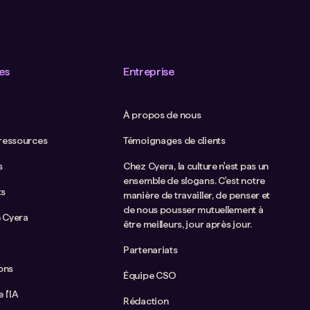
es
Entreprise
À propos de nous
 ressources
Témoignages de clients
s
Chez Cyera, la culture n'est pas un
ensemble de slogans. C'est notre
ts
manière de travailler, de penser et
de nous pousser mutuellement à
 Cyera
être meilleurs, jour après jour.
Partenariats
ions
Équipe CSO
 l'IA
Rédaction