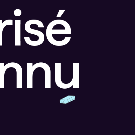
risé
onnu