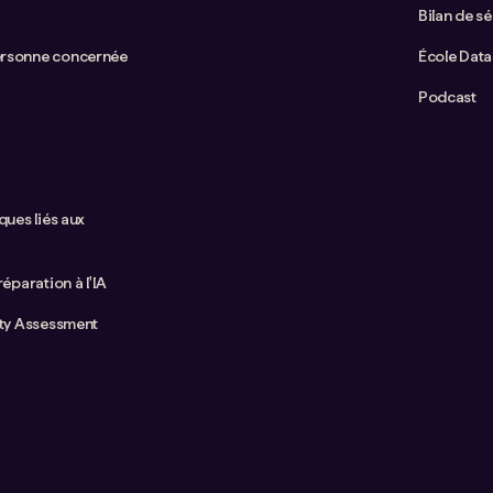
Bilan de sé
ersonne concernée
École Dat
Podcast
ques liés aux
réparation à l'IA
ity Assessment