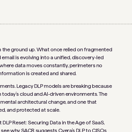
om the ground up. What once relied on fragmented
email is evolving into a unified, discovery-led
d where data moves constantly, perimeters no
information is created and shared.
ovements. Legacy DLP models are breaking because
n today’s cloud and AI-driven environments. The
damental architectural change, and one that
d, and protected at scale.
t DLP Reset: Securing Data in the Age of SaaS,
 and see why SACR suggests Cyera’s DLP to CISOs