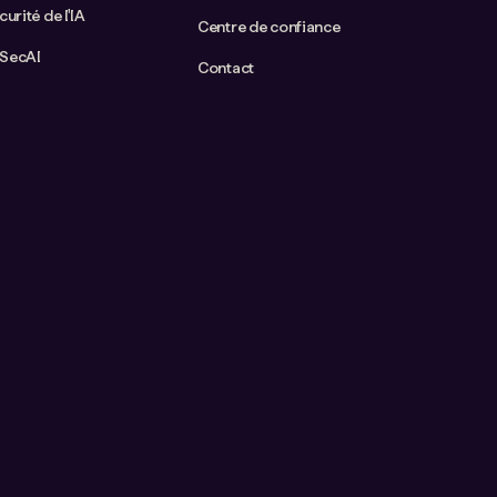
curité de l'IA
Centre de confiance
aSecAI
Contact