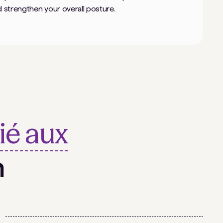
 strengthen your overall posture.
lié aux
n