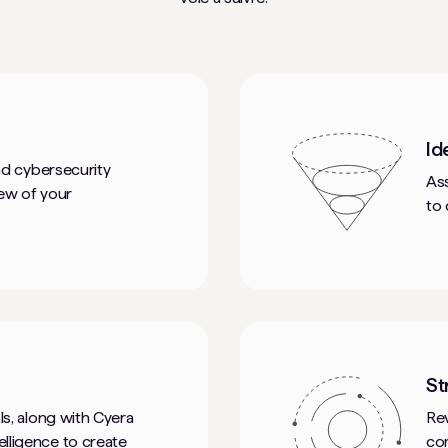
Id
and cybersecurity
As
iew of your
to
St
ls, along with Cyera
Rev
lligence to create
co