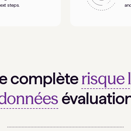
next steps.
and
risque 
ée complète
données
évaluatio