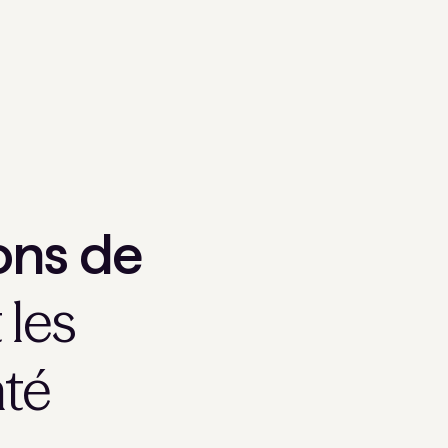
ons de
 les
nté