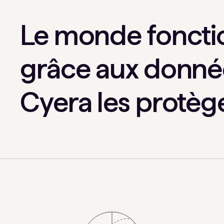
Le monde foncti
grâce aux donné
Cyera les protèg