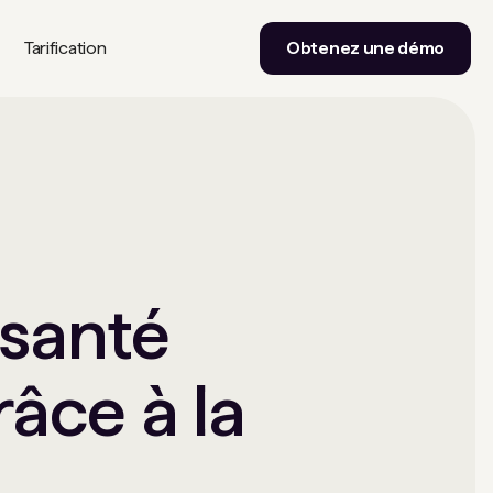
Tarification
Obtenez une démo
santé
âce à la