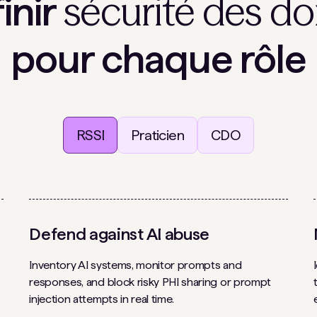
sécurité des d
inir
pour chaque rôle
RSSI
Praticien
CDO
Defend against AI abuse
Inventory AI systems, monitor prompts and
responses, and block risky PHI sharing or prompt
injection attempts in real time.