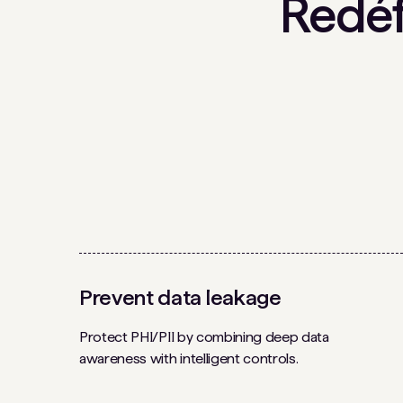
Redéf
Prevent data leakage
Protect PHI/PII by combining deep data
awareness with intelligent controls.