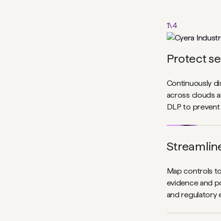
1
\
4
Protect se
Continuously dis
across clouds an
DLP to prevent 
Streamlin
Map controls t
evidence and po
and regulatory 