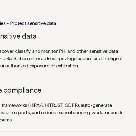
nsitive data
cover, classify, and monitor PHI and other sensitive data
d SaaS, then enforce least-privilege access and intelligent
unauthorized exposure or exfiltration.
e compliance
o frameworks (HIPAA, HITRUST, GDPR), auto-generate
sture reports, and reduce manual scoping work for audits
exams.