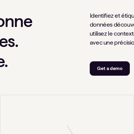
onne
Identifiez et éti
données découver
utilisez le conte
es.
avec une précisi
e.
Get a demo