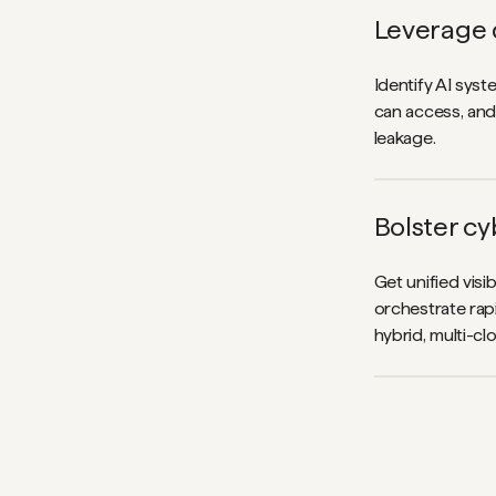
Leverage 
Identify AI sys
can access, and
leakage.
Bolster cy
Get unified visib
orchestrate rap
hybrid, multi-cl