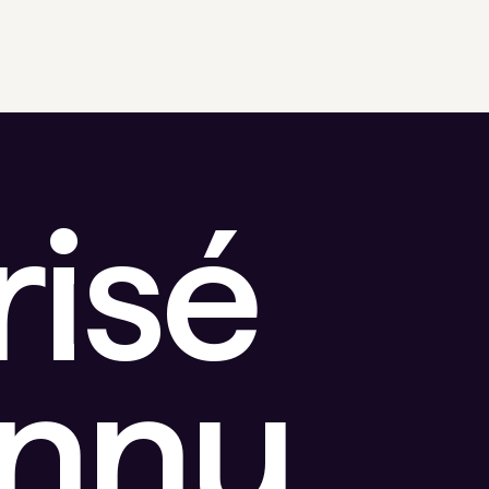
risé
onnu