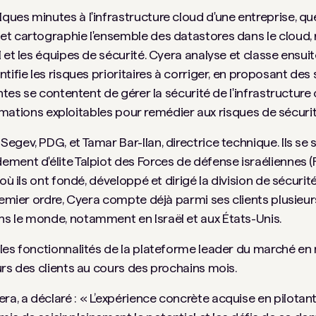
es minutes à l'infrastructure cloud d'une entreprise, que
t cartographie l'ensemble des datastores dans le cloud, r
 et les équipes de sécurité. Cyera analyse et classe ensui
ifie les risques prioritaires à corriger, en proposant des 
ntes se contentent de gérer la sécurité de l'infrastructure
formations exploitables pour remédier aux risques de sécurit
ev, PDG, et Tamar Bar-Ilan, directrice technique. Ils se s
ent d'élite Talpiot des Forces de défense israéliennes (FD
où ils ont fondé, développé et dirigé la division de sécurit
remier ordre, Cyera compte déjà parmi ses clients plusieur
s le monde, notamment en Israël et aux États-Unis.
les fonctionnalités de la plateforme leader du marché en 
urs des clients au cours des prochains mois.
 a déclaré : « L’expérience concrète acquise en pilotant l