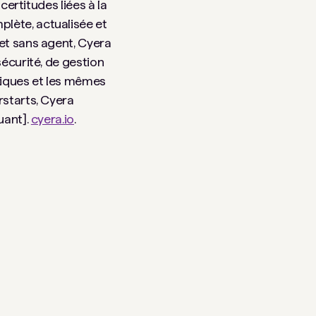
certitudes liées à la
lète, actualisée et
 et sans agent, Cyera
sécurité, de gestion
itiques et les mêmes
rstarts, Cyera
uant].
cyera.io
.