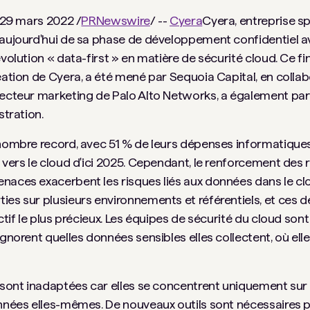
, 29 mars 2022 /
PRNewswire
/ --
Cyera
Cyera, entreprise sp
t aujourd'hui de sa phase de développement confidentiel 
évolution « data-first » en matière de sécurité cloud. Ce f
éation de Cyera, a été mené par Sequoia Capital, en colla
recteur marketing de Palo Alto Networks, a également par
stration.
 nombre record, avec 51 % de leurs dépenses informatique
r vers le cloud d'ici 2025. Cependant, le renforcement des
naces exacerbent les risques liés aux données dans le cl
ies sur plusieurs environnements et référentiels, et ces 
ctif le plus précieux. Les équipes de sécurité du cloud sont
gnorent quelles données sensibles elles collectent, où ell
 sont inadaptées car elles se concentrent uniquement sur l
données elles-mêmes. De nouveaux outils sont nécessaires