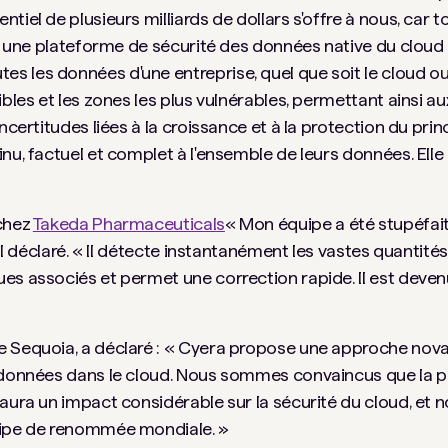
iel de plusieurs milliards de dollars s'offre à nous, car t
st une plateforme de sécurité des données native du cloud
s les données d'une entreprise, quel que soit le cloud o
ibles et les zones les plus vulnérables, permettant ainsi a
ncertitudes liées à la croissance et à la protection du prin
nu, factuel et complet à l'ensemble de leurs données. Elle 
 chez
Takeda Pharmaceuticals
« Mon équipe a été stupéfaite
-il déclaré. « Il détecte instantanément les vastes quanti
s associés et permet une correction rapide. Il est devenu 
e Sequoia, a déclaré : « Cyera propose une approche nova
s données dans le cloud. Nous sommes convaincus que la
 aura un impact considérable sur la sécurité du cloud, et 
uipe de renommée mondiale. »