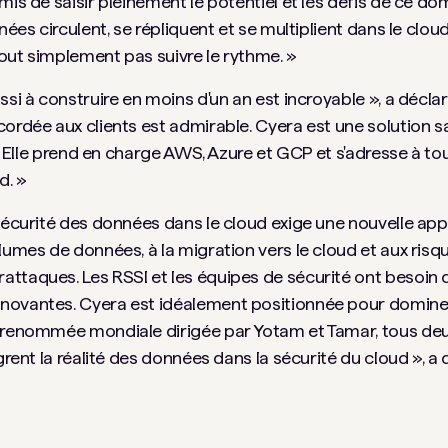
mis de saisir pleinement le potentiel et les défis de ce d
nées circulent, se répliquent et se multiplient dans le clo
out simplement pas suivre le rythme. »
si à construire en moins d'un an est incroyable », a déclar
cordée aux clients est admirable. Cyera est une solution s
e. Elle prend en charge AWS, Azure et GCP et s'adresse à tou
d. »
sécurité des données dans le cloud exige une nouvelle app
umes de données, à la migration vers le cloud et aux risque
ttaques. Les RSSI et les équipes de sécurité ont besoin 
novantes. Cyera est idéalement positionnée pour domine
e renommée mondiale dirigée par Yotam et Tamar, tous deu
grent la réalité des données dans la sécurité du cloud », a