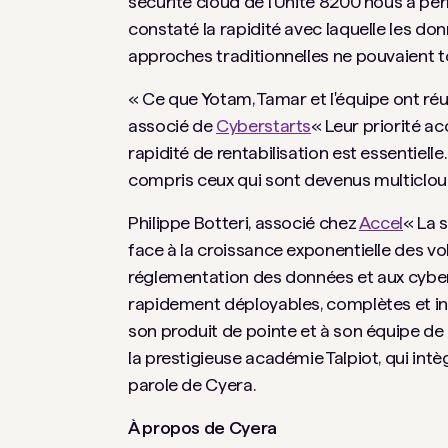
sécurité cloud de l’Unité 8200 nous a per
constaté la rapidité avec laquelle les don
approches traditionnelles ne pouvaient t
« Ce que Yotam, Tamar et l'équipe ont réus
associé de
Cyberstarts
« Leur priorité ac
rapidité de rentabilisation est essentiell
compris ceux qui sont devenus multiclou
Philippe Botteri, associé chez
Accel
« La 
face à la croissance exponentielle des vol
réglementation des données et aux cybera
rapidement déployables, complètes et in
son produit de pointe et à son équipe d
la prestigieuse académie Talpiot, qui intè
parole de Cyera.
À propos de Cyera