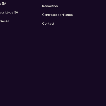
 l'IA
Rédaction
curité de l'IA
Centre de confiance
aSecAI
Contact