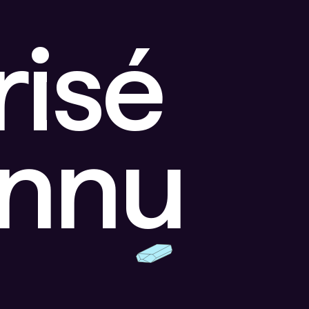
risé
onnu