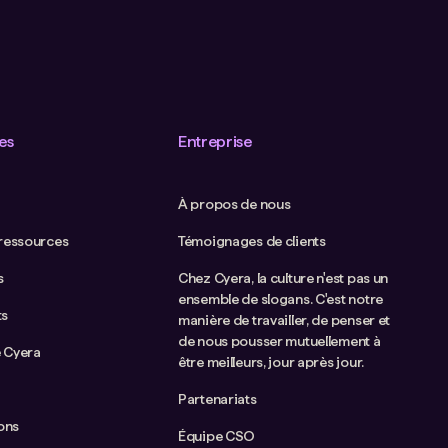
es
Entreprise
À propos de nous
 ressources
Témoignages de clients
s
Chez Cyera, la culture n'est pas un
ensemble de slogans. C'est notre
ts
manière de travailler, de penser et
de nous pousser mutuellement à
 Cyera
être meilleurs, jour après jour.
Partenariats
ions
Équipe CSO