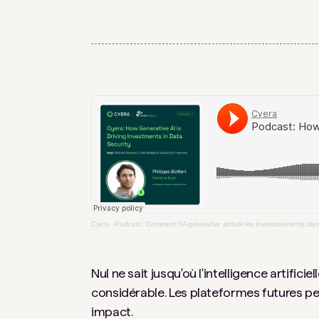
Cyera
·
Podcast : Comment l’IA générative stimule les investissements da
Nul ne sait jusqu'où l'intelligence artifi
considérable. Les plateformes futures per
impact.