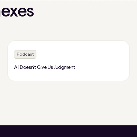
nexes
Podcast
AI Doesn't Give Us Judgment