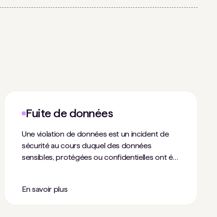
Fuite de données
Une violation de données est un incident de
sécurité au cours duquel des données
sensibles, protégées ou confidentielles ont été
consultées ou divulguées à des personnes
non autorisées. Ces incidents peuvent exposer
En savoir plus
des informations de santé protégées ou
personnelles (ISP), des informations
personnelles identifiables (IPI), de la propriété