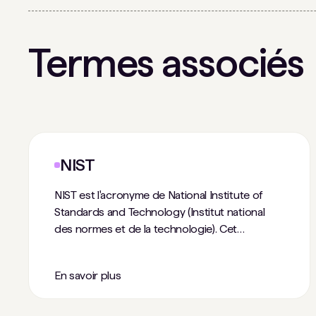
Termes associés
NIST
NIST est l'acronyme de National Institute of
Standards and Technology (Institut national
des normes et de la technologie). Cet
organisme du département du Commerce des
États-Unis est chargé de promouvoir et de
En savoir plus
maintenir les normes de mesure. Le NIST est
responsable de l'élaboration et de la
publication des normes et directives de