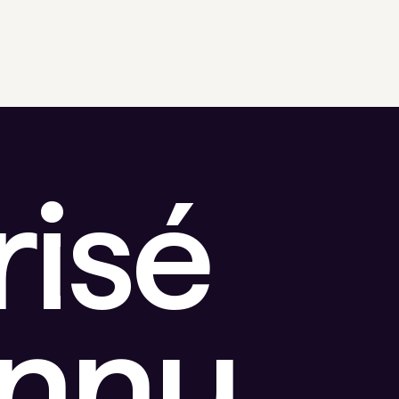
risé
onnu