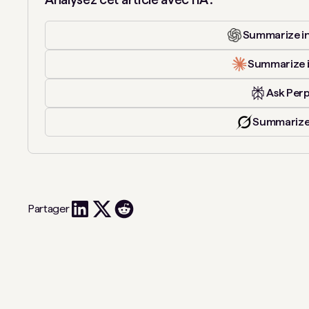
Summarize i
Summarize 
Ask Perp
Summarize
Partager