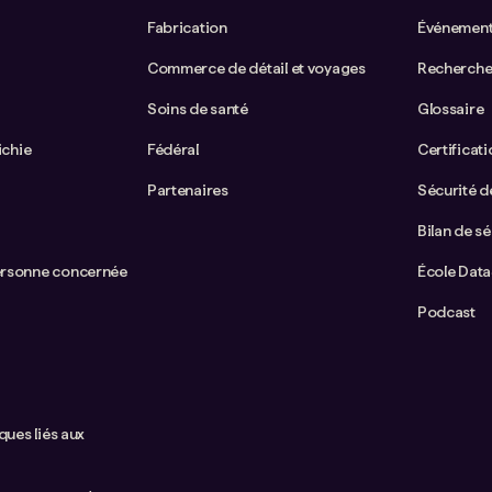
Fabrication
Événemen
Commerce de détail et voyages
Recherche
Soins de santé
Glossaire
ichie
Fédéral
Certificat
Partenaires
Sécurité de
Bilan de sé
ersonne concernée
École Dat
Podcast
ques liés aux