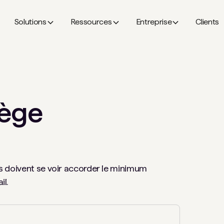
Solutions
Ressources
Entreprise
Clients
lège
urs doivent se voir accorder le minimum
il.