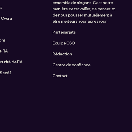
ensemble de slogans. C'est notre
ts
manière de travailler, de penser et
de nous pousser mutuellement à
 Cyera
être meilleurs, jour après jour.
Partenariats
ions
Équipe CSO
 l'IA
Rédaction
curité de l'IA
Centre de confiance
aSecAI
Contact