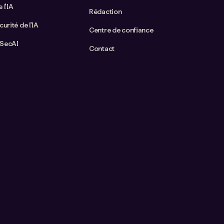
 l'IA
Rédaction
curité de l'IA
Centre de confiance
aSecAI
Contact