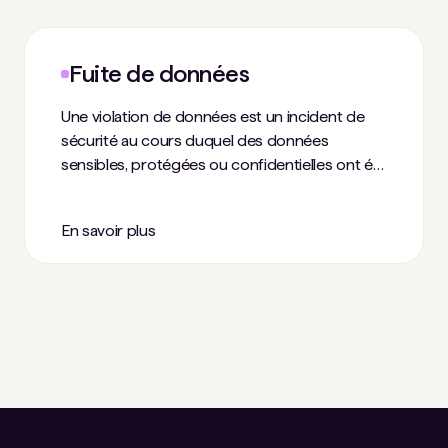
Fuite de données
Une violation de données est un incident de
sécurité au cours duquel des données
sensibles, protégées ou confidentielles ont été
consultées ou divulguées à des personnes
non autorisées. Ces incidents peuvent exposer
En savoir plus
des informations de santé protégées ou
personnelles (ISP), des informations
personnelles identifiables (IPI), de la propriété
intellectuelle, des informations classifiées ou
d'autres données confidentielles.