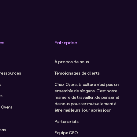
es
Entreprise
À propos de nous
 ressources
Témoignages de clients
s
Chez Cyera, la culture n'est pas un
ensemble de slogans. C'est notre
ts
manière de travailler, de penser et
de nous pousser mutuellement à
 Cyera
être meilleurs, jour après jour.
Partenariats
ions
Équipe CSO