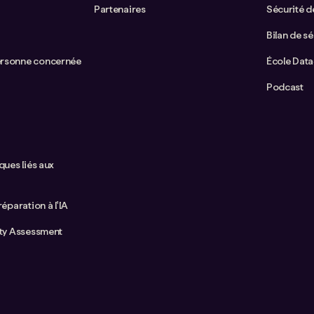
Partenaires
Sécurité de
Bilan de sé
ersonne concernée
École Dat
Podcast
ques liés aux
réparation à l'IA
ity Assessment