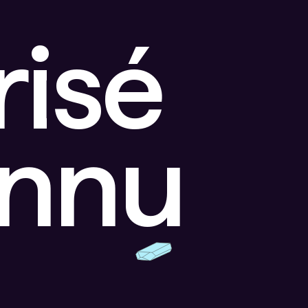
risé
onnu