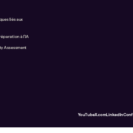
ques liés aux
réparation à l'IA
ity Assessment
YouTube
X.com
LinkedIn
Confi