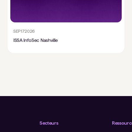
SEP
17
2026
ISSA InfoSec Nashville
Secteurs
Ressourc