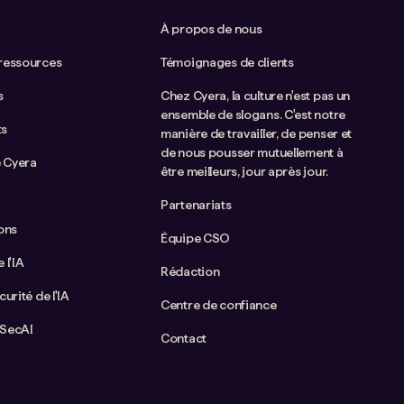
À propos de nous
 ressources
Témoignages de clients
s
Chez Cyera, la culture n'est pas un
ensemble de slogans. C'est notre
ts
manière de travailler, de penser et
de nous pousser mutuellement à
 Cyera
être meilleurs, jour après jour.
Partenariats
ions
Équipe CSO
 l'IA
Rédaction
curité de l'IA
Centre de confiance
aSecAI
Contact