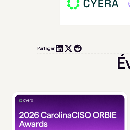
Partager
É