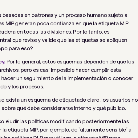
s basadas en patrones y un proceso humano sujeto a
tas MIP generan poca confianza en que la etiqueta MIP
ra en todas las divisiones. Por lo tanto, es
ral que revise y valide que las etiquetas se apliquen
empo para eso?
ey.
Por lo general, estos esquemas dependen de que los
chivos, pero es casi imposible hacer cumplir esta
sión, hacer un seguimiento de la implementación o conocer
do y los procesos.
e exista un esquema de etiquetado claro, los usuarios no
 sobre qué debe considerarse interno y qué público.
so eludir las políticas modificando posteriormente las
 la etiqueta MIP, por ejemplo, de "altamente sensible" a
r las políticas DLP que utilizan la etiqueta MIP para