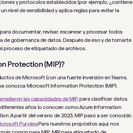
ciones y protocolos establecidos (por ejemplo, ¿contiene
 un nivel de sensibilidad y aplica reglas para evitar la
 para documentar, revisar, escanear y procesar todos
ia de gobernanza de datos. Después de eso y de tomarte
 el proceso de etiquetado de archivos.
on Protection (MIP)?
ductos de Microsoft (con una fuerte inversión en Teams,
ya conozca Microsoft Information Protection (MIP).
ampliaron las capacidades de MIP.
para clasificar datos.
diferentes años lo conocen como Azure Information
ion. A partir del verano de 2023, MIP pasó a ser conocido
icrosoft Purview
Para nuestros propósitos aquí, nos
 más común para MIP: MIP para etiquetado de