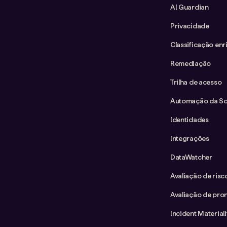
AI Guardian
Privacidade
Classificação enr
Remediação
Trilha de acesso
Automação da Sol
Identidades
Integrações
DataWatcher
Avaliação de ris
Avaliação de pron
Incident Material