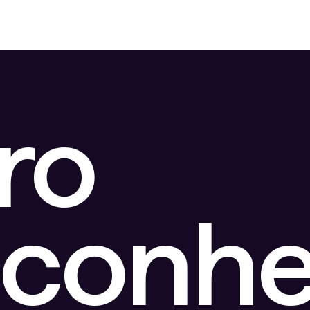
ro
sconhe