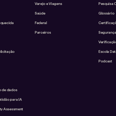
Varejo e Viagens
Pesquisa 
Saúde
Glossário
iquecida
Federal
Certificaç
Parceiros
Segurança
Verificaçã
icitação
Escola Da
Podcast
co de dados
tidão para IA
ity Assessment