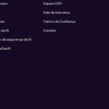
Cyera
Equipe CSO
Sala de imprensa
ões
Centro de Confiança
 de IA
Contato
o de segurança de IA
taSecAI