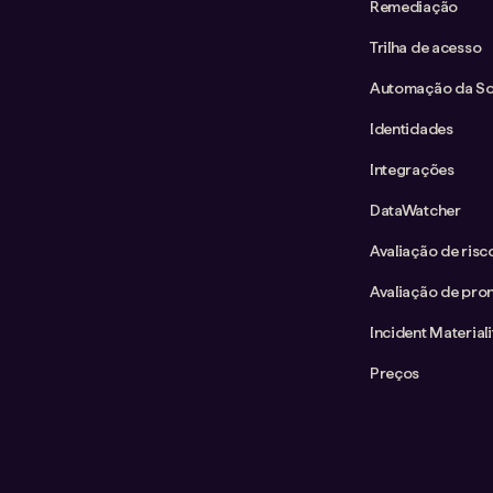
Remediação
Trilha de acesso
Automação da Sol
Identidades
Integrações
DataWatcher
Avaliação de ris
Avaliação de pron
Incident Material
Preços