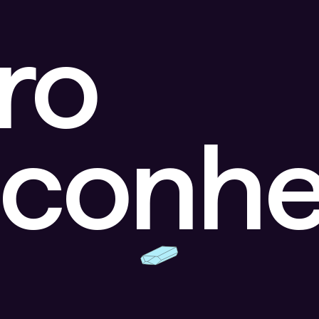
ro
sconhe