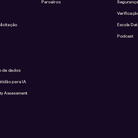
Parceiros
Segurança
Verificaçã
icitação
Escola Da
Podcast
co de dados
tidão para IA
ity Assessment