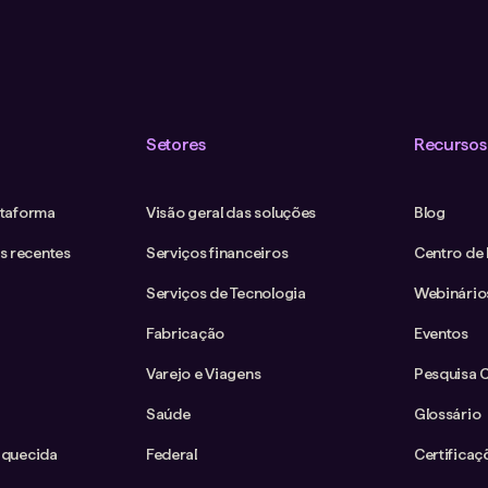
Setores
Recursos
ataforma
Visão geral das soluções
Blog
s recentes
Serviços financeiros
Centro de
Serviços de Tecnologia
Webinário
Fabricação
Eventos
Varejo e Viagens
Pesquisa 
Saúde
Glossário
iquecida
Federal
Certificaç