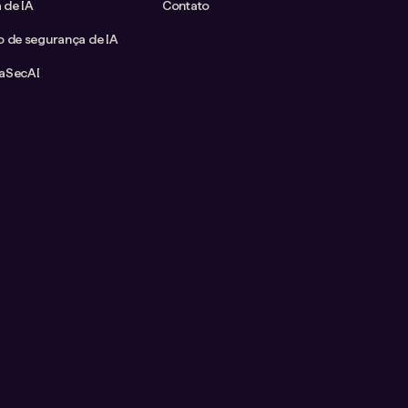
 de IA
Contato
o de segurança de IA
taSecAI